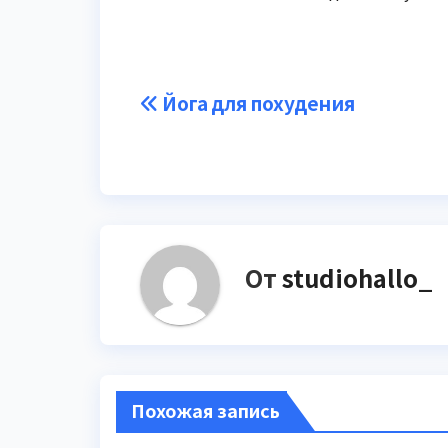
Навигация
Йога для похудения
по
записям
От
studiohallo_
Похожая запись