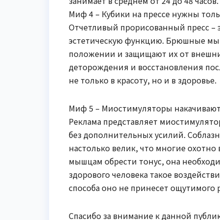
занимает в среднем от 24 до 48 часов.
Миф 4 – Кубики на прессе нужны тол
Отчетливый прорисованный пресс – э
эстетическую функцию. Брюшные мы
положении и защищают их от внешни
деторождения и восстановления после
не только в красоту, но и в здоровье.
Миф 5 – Миостимуляторы накачивают 
Реклама представляет миостимулят
без дополнительных усилий. Соблазн 
настолько велик, что многие охотн
мышцам обрести тонус, она необход
здорового человека такое воздейств
способа оно не принесет ощутимого р
Спасибо за внимание к данной публик