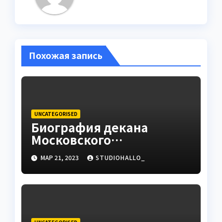
Похожая запись
UNCATEGORISED
Биография декана
Московского
государственного
МАР 21, 2023
STUDIOHALLO_
университета Андрея
Сидорова — от студента
до руководителя