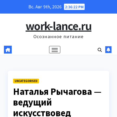
Перейти
Вс. Авг 9th, 2026
2:36:23 PM
к
содержанию
work-lance.ru
Осознанное питание
UNCATEGORISED
Наталья Рычагова —
ведущий
искусствовед