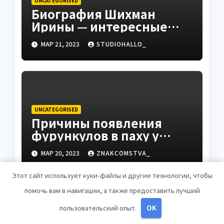
UNCATEGORISED
Биография Шихман
Ирины — интересные
факты, достижения и
МАР 21, 2023
STUDIOHALLO_
путь к успеху
UNCATEGORISED
Причины появления
фурункулов в паху у
мужчин
МАР 20, 2023
ZNAKCOMSTVA_
Этот сайт использует куки-файлы и другие технологии, чтобы
помочь вам в навигации, а также предоставить лучший
пользовательский опыт.
OK
Добавить комментарий