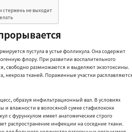
ли стержень не выходит
делать
прорывается
рмируется пустула в устье фолликула. Она содержит
тогенную флору. При развитии воспалительного
я, свободно размножаются и выделяют экзотоксины.
, некроза тканей. Пораженные участки расплавляются
цесс, образуя инфильтрационный вал. В условиях
 и влажности в волосяной сумке стафилококк
кул с фурункулом имеет анатомические строго
ает распространение инфекции на соседние ткани.
о для большого количества патогенных организмов.