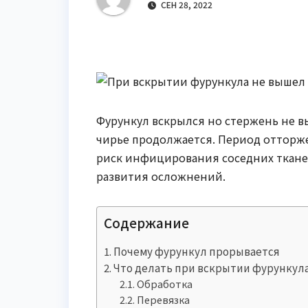
р
СЕН 28, 2022
m
l
а
a
в
s
и
s
т
n
ь
Фурункул вскрылся но стержень не вы
i
чирье продолжается. Период отторж
k
риск инфицирования соседних ткане
i
развития осложнений.
Содержание
Почему фурункул прорывается
Что делать при вскрытии фурункул
Обработка
Перевязка