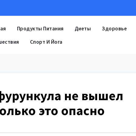
ная
Продукты Питания
Диеты
Здоровье
шествия
Спорт И Йога
фурункула не вышел
олько это опасно