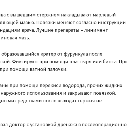
рыва с вышедшим стержнем накладывают марлевый
вляющей мазью. Повязки меняют согласно инструкции 
ендациям врача. Лучшие препараты – линимент
иновая мазь.
 образовавшийся кратер от фурункула после
ткой. Фиксируют при помощи пластыря или бинта. Пр
 при помощи ватной палочки.
раны при помощи перекиси водорода, прочих жидких
 наружного использования и закрывают повязкой.
дными средствами после выхода стержня не
вал доктор с установкой дренажа в послеоперационн