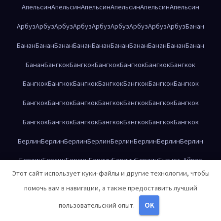
Апельсин
Апельсин
Апельсин
Апельсин
Апельсин
Апельсин
Арбуз
Арбуз
Арбуз
Арбуз
Арбуз
Арбуз
Арбуз
Арбуз
Арбуз
Банан
Банан
Банан
Банан
Банан
Банан
Банан
Банан
Банан
Банан
Банан
Банан
Бангкок
Бангкок
Бангкок
Бангкок
Бангкок
Бангкок
Бангкок
Бангкок
Бангкок
Бангкок
Бангкок
Бангкок
Бангкок
Бангкок
Бангкок
Бангкок
Бангкок
Бангкок
Бангкок
Бангкок
Бангкок
Бангкок
Бангкок
Бангкок
Бангкок
Бангкок
Бангкок
Берлин
Берлин
Берлин
Берлин
Берлин
Берлин
Берлин
Берлин
Берлин
Берлин
Берлин
Берлин
Берлин
Берлин
Буэнос-Айрес
Этот сайт использует куки-файлы и другие технологии, чтобы
Буэнос-Айрес
Буэнос-Айрес
Буэнос-Айрес
Буэнос-Айрес
помочь вам в навигации, а также предоставить лучший
Буэнос-Айрес
Буэнос-Айрес
Буэнос-Айрес
Буэнос-Айрес
пользовательский опыт.
OK
Буэнос-Айрес
Буэнос-Айрес
Буэнос-Айрес
Буэнос-Айрес