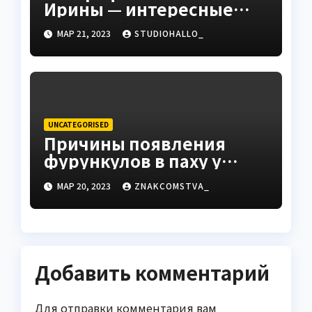
Ирины — интересные
факты, достижения и
МАР 21, 2023
STUDIOHALLO_
путь к успеху
UNCATEGORISED
Причины появления
фурункулов в паху у
мужчин
МАР 20, 2023
ZNAKCOMSTVA_
Добавить комментарий
Для отправки комментария вам