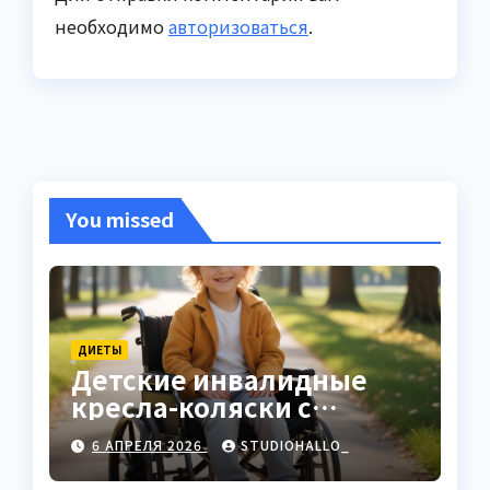
необходимо
авторизоваться
.
You missed
ДИЕТЫ
Детские инвалидные
кресла-коляски с
ручным приводом
6 АПРЕЛЯ 2026
STUDIOHALLO_