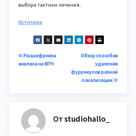
выбора тактики лечения.
Источник
Навигация
Расшифровка
Обзор способов
анализа на ВПЧ
удаления
по
фурункулов разной
записям
локализации
От
studiohallo_