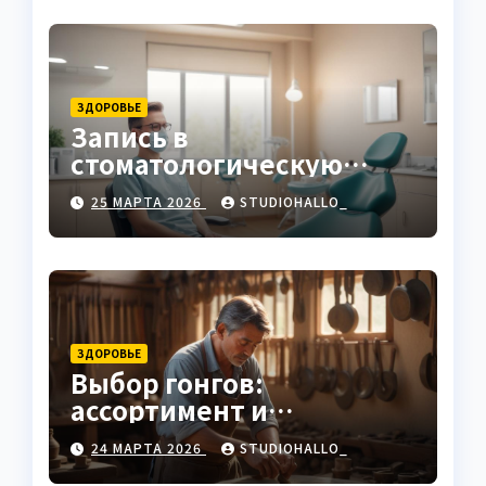
ЗДОРОВЬЕ
Запись в
стоматологическую
клинику
25 МАРТА 2026
STUDIOHALLO_
ЗДОРОВЬЕ
Выбор гонгов:
ассортимент и
характеристики
24 МАРТА 2026
STUDIOHALLO_