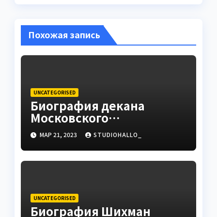
Похожая запись
UNCATEGORISED
Биография декана
Московского
государственного
МАР 21, 2023
STUDIOHALLO_
университета Андрея
Сидорова — от студента
до руководителя
UNCATEGORISED
Биография Шихман