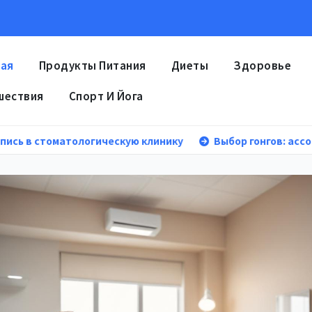
ная
Продукты Питания
Диеты
Здоровье
шествия
Спорт И Йога
тологическую клинику
Выбор гонгов: ассортимент и х